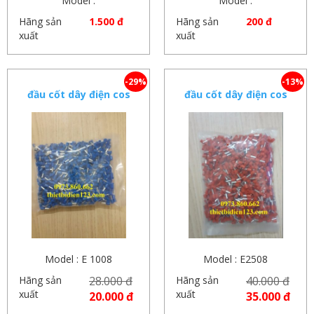
Model :
Model :
Hãng sản
1.500 đ
Hãng sản
200 đ
xuất
xuất
-29%
-13%
đầu cốt dây điện cos
đầu cốt dây điện cos
pin 1.0
pin 2.5 E2508
Model : E 1008
Model : E2508
Hãng sản
28.000 đ
Hãng sản
40.000 đ
xuất
xuất
20.000 đ
35.000 đ