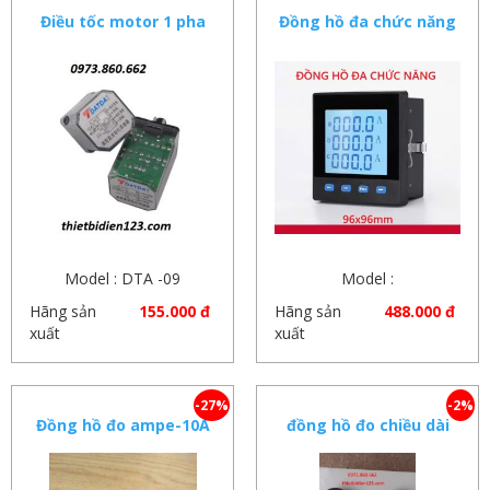
Điều tốc motor 1 pha
Đồng hồ đa chức năng
DATDA
CW96 màn hình LCD
hiển thị nhiều thông số
Model : DTA -09
Model :
Hãng sản
155.000 đ
Hãng sản
488.000 đ
xuất
xuất
-27%
-2%
Đồng hồ đo ampe-10A
đồng hồ đo chiều dài
vải theo mã yard Z96-
F(Y)