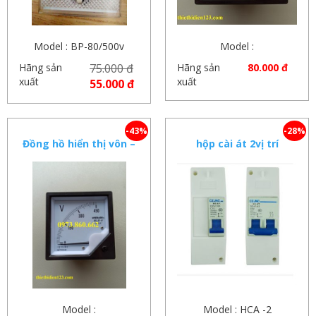
Model : BP-80/500v
Model :
Hãng sản
75.000 đ
Hãng sản
80.000 đ
xuất
xuất
55.000 đ
-43%
-28%
Đồng hồ hiển thị vôn –
hộp cài át 2vị trí
ampe 6L2-A Vôn kế,
ampe kế
Model :
Model : HCA -2