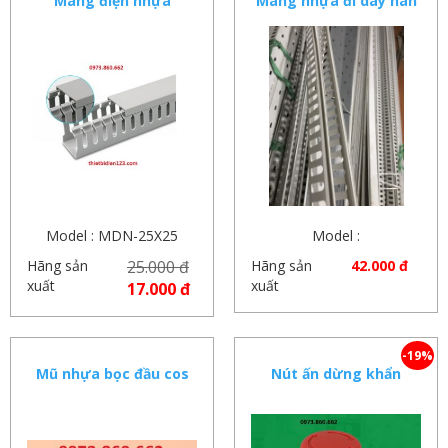
Máng điện nhựa
Máng nhựa đi dây hàn
quốc – máng răng lược
40x40x2m , 60x60x2m
mép liền chất lượng
cao
Model : MDN-25X25
Model :
Hãng sản
25.000 đ
Hãng sản
42.000 đ
xuất
xuất
17.000 đ
-19%
Mũ nhựa bọc đầu cos
Nút ấn dừng khẩn
điện 3 màu