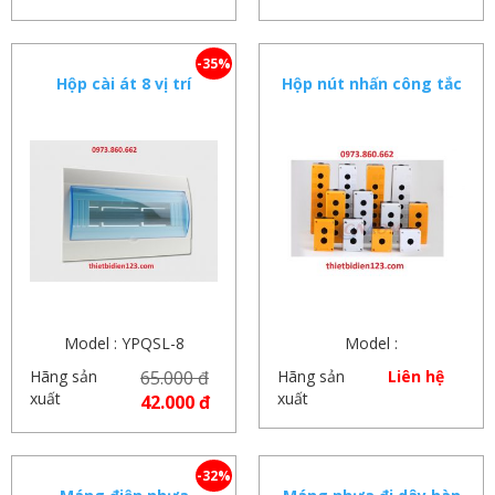
-35%
Hộp cài át 8 vị trí
Hộp nút nhấn công tắc
cao cấp 1 lỗ 2 lỗ 3 lỗ 4
lỗ 5 lỗ
Model : YPQSL-8
Model :
Hãng sản
65.000 đ
Hãng sản
Liên hệ
xuất
xuất
42.000 đ
-32%