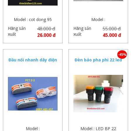
Model : cot dong 95
Model :
Hãng sản
48.000 đ
Hãng sản
55.000 đ
xuất
xuất
26.000 đ
45.000 đ
-45%
Đầu nối nhanh dây điện
Đèn báo pha phi 22 led
PCT các loại – Cút nối
nhanh PCT212, PCT2-2
Model :
Model : LED BP 22