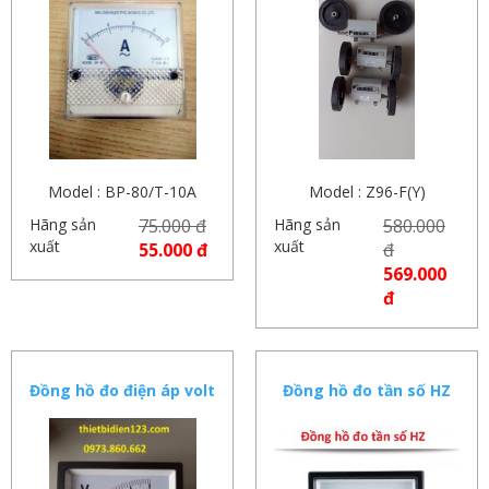
Model : BP-80/T-10A
Model : Z96-F(Y)
Hãng sản
75.000 đ
Hãng sản
580.000
xuất
xuất
55.000 đ
đ
569.000
đ
Đồng hồ đo điện áp volt
Đồng hồ đo tần số HZ
( vôn kế )
220V 380V ( 45-55HZ)
6L2