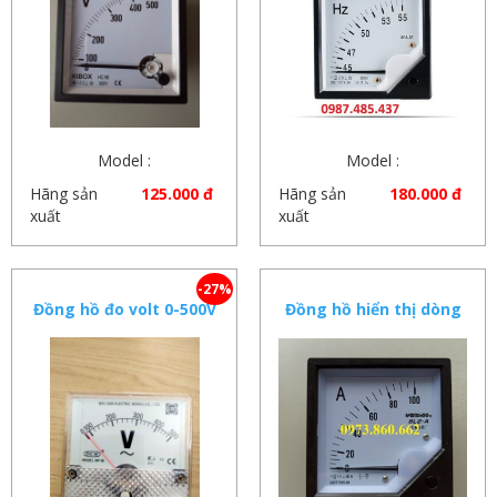
Model :
Model :
Hãng sản
125.000 đ
Hãng sản
180.000 đ
xuất
xuất
-27%
Đồng hồ đo volt 0-500V
Đồng hồ hiển thị dòng
điện – ampe kế , đồng
hồ đo A