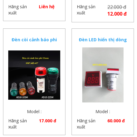
Hãng sản
Liên hệ
Hãng sản
22.000 đ
xuất
xuất
12.000 đ
Đèn còi cảnh báo phi
Đèn LED hiển thị dòng
22mm- đèn tín hiệu có
điện, điện áp- Vôn kế,
còi hú 220vac
ampe kế điện tử
Model :
Model :
Hãng sản
17.000 đ
Hãng sản
60.000 đ
xuất
xuất