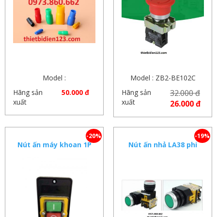
Model :
Model : ZB2-BE102C
Hãng sản
50.000 đ
Hãng sản
32.000 đ
xuất
xuất
26.000 đ
-20%
-19%
Nút ấn máy khoan 1P
Nút ấn nhả LA38 phi
22mm