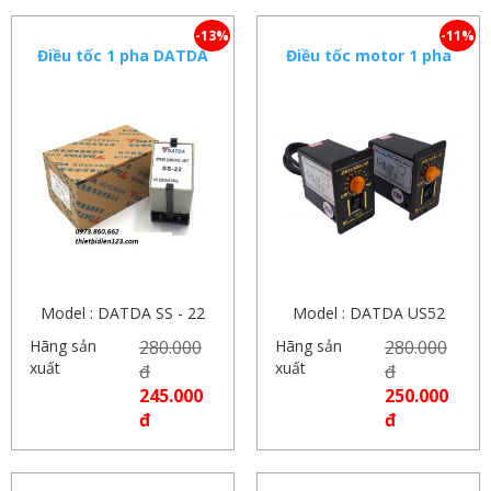
-13%
-11%
Điều tốc 1 pha DATDA
Điều tốc motor 1 pha
SS-22
250w DATDA
Model : DATDA SS - 22
Model : DATDA US52
Hãng sản
280.000
Hãng sản
280.000
xuất
xuất
đ
đ
245.000
250.000
đ
đ