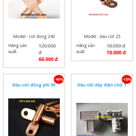
Model : cot dong 240
Model : dau cot 25
Hãng sản
120.000
Hãng sản
18.000 đ
xuất
xuất
đ
10.000 đ
66.000 đ
-46%
-18%
Đầu cốt đồng phi 95
Đầu nối dây điện chữ T
mm2
– Bộ nối dây nhánh cho
dây cáp đồng và cáp
nhôm