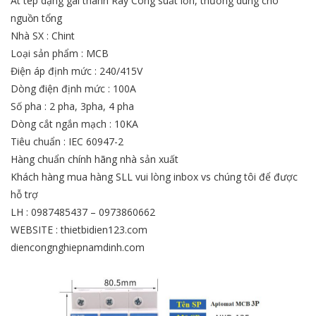
Át tép dạng gài thanh Ray Công suất lớn, thường dùng cho
nguồn tổng
Nhà SX : Chint
Loại sản phẩm : MCB
Điện áp định mức : 240/415V
Dòng điện định mức : 100A
Số pha : 2 pha, 3pha, 4 pha
Dòng cắt ngắn mạch : 10KA
Tiêu chuẩn : IEC 60947-2
Hàng chuẩn chính hãng nhà sản xuất
Khách hàng mua hàng SLL vui lòng inbox vs chúng tôi để được
hỗ trợ
LH : 0987485437 – 0973860662
WEBSITE : thietbidien123.com
diencongnghiepnamdinh.com