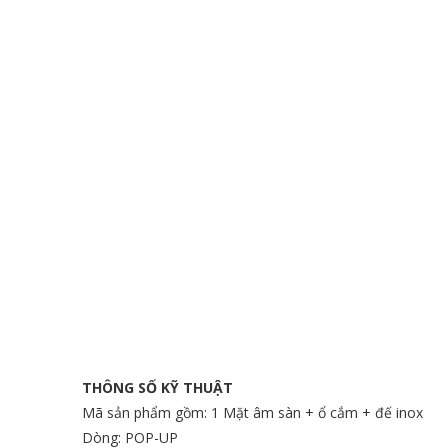
THÔNG SỐ KỸ THUẬT
Mã sản phẩm gồm: 1 Mặt âm sàn + ổ cắm + đế inox
Dòng: POP-UP