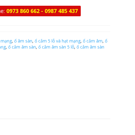
ne:
0973 860 662 - 0987 485 437
 mạng
,
ổ âm sàn
,
ổ cắm 5 lỗ và hạt mạng
,
ổ cắm âm
,
ổ
ạng
,
ổ cắm âm sàn
,
ổ cắm âm sàn 5 lỗ
,
ổ cắm âm sàn