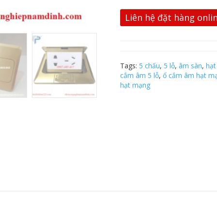
Liên hệ đặt hàng onli
Tags:
5 chấu
,
5 lỗ
,
âm sàn
,
hạt
cắm âm 5 lỗ
,
ổ cắm âm hạt m
hạt mạng