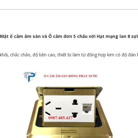
ặt ổ cắm âm sàn và Ổ cắm đơn 5 chấu với Hạt mạng lan 8 sợi 
hối, chắc chắn, độ bền cao, thiết bị làm từ đồng hợp kim có độ đàn 