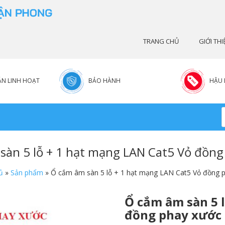
TRANG CHỦ
GIỚI THI
N LINH HOẠT
BẢO HÀNH
HẬU 
sàn 5 lỗ + 1 hạt mạng LAN Cat5 Vỏ đồng
ủ
»
Sản phẩm
»
Ổ cắm âm sàn 5 lỗ + 1 hạt mạng LAN Cat5 Vỏ đồng 
Ổ cắm âm sàn 5 
đồng phay xước