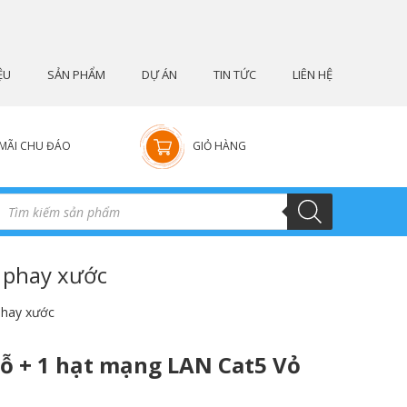
ỆU
SẢN PHẨM
DỰ ÁN
TIN TỨC
LIÊN HỆ
MÃI CHU ĐÁO
GIỎ HÀNG
 phay xước
phay xước
lỗ + 1 hạt mạng LAN Cat5 Vỏ