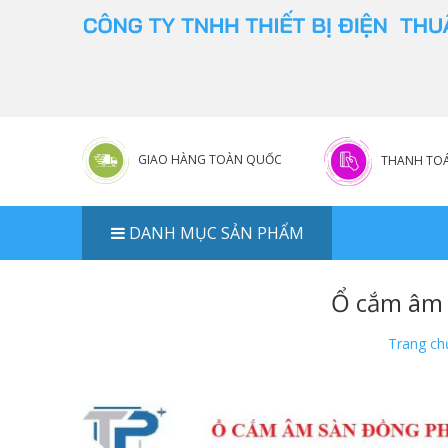
GIAO HÀNG TOÀN QUỐC
THANH TOÁ
DANH MỤC SẢN PHẨM
Ổ cắm âm 
Trang ch