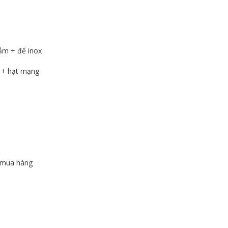
ắm + đế inox
u + hạt mạng
 mua hàng